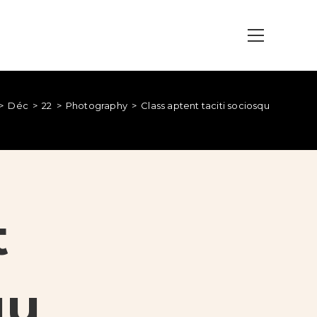
>
Déc
>
22
>
Photography
>
Class aptent taciti sociosqu
t
qu