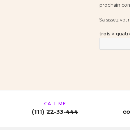
prochain co
Saisissez vot
trois × quatr
CALL ME
(111) 22-33-444
c