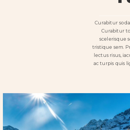
Curabitur sodal
Curabitur t
scelerisque s
tristique sem. P
lectus risus, ia
ac turpis quis l