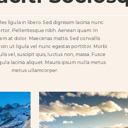
es ligula in libero. Sed dignissim lacinia nunc.
ortor. Pellentesque nibh. Aenean quam. In
em at dolor. Maecenas mattis. Sed convallis
roin ut ligula vel nunc egestas porttitor. Morbi
culis vel, suscipit quis, luctus non, massa. Fusce
igula lacinia aliquet. Mauris ipsum nulla metus
metus ullamcorper.