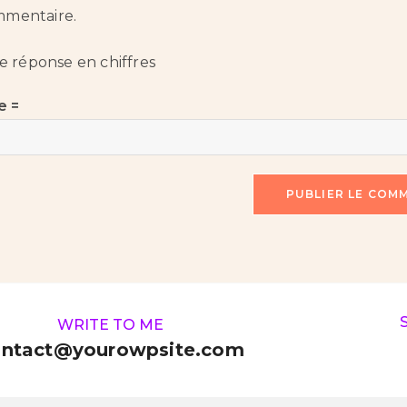
mmentaire.
re réponse en chiffres
e =
WRITE TO ME
ontact@yourowpsite.com