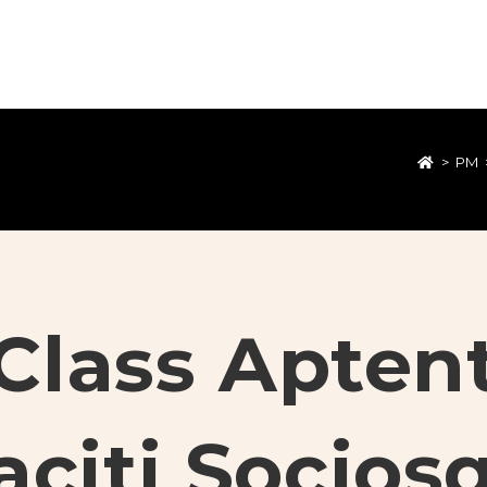
>
PM
Class Apten
aciti Socios