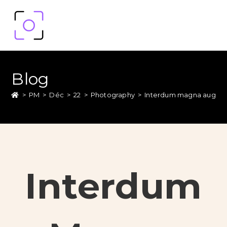
Blog
>
PM
>
Déc
>
22
>
Photography
>
Interdum magna augue
Interdum