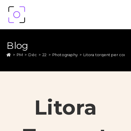
Blog
>
PM
>
Déc
>
22
>
Photography
>
Litora torqent per conub
Litora